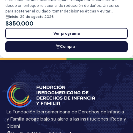
desde un enfoque relacional de reducción de daños. Un curso
para sostener el cuidado, tomar decisiones éticas y evitar
respuestas basadas en la exclusión en contextos de alta
Inicio: 25 de agosto 2026
complejidad.
$
350.000
Ver programa
Comprar
La Fundación Iberoamericana de Derechos de Infancia
y Familia acoge bajo su alero a las instituciones iiReda y
Cideni