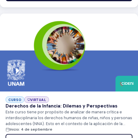
CURSO
VIRTUAL
Derechos de la Infancia: Dilemas y Perspectivas
Este curso tiene por propósito de analizar de manera crítica e
interdisciplinaria los derechos humanos de niñas, niños y personas
adolescentes (NNA). Esto en el contexto de la aplicación de la
Convención sobre los Derechos del Niño (CDN), que ha generado
Inicio: 4 de septiembre
una profunda transformación en la manera de concebir a la niñez,