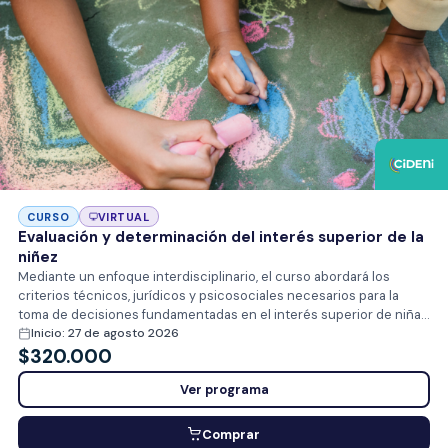
CURSO
VIRTUAL
Evaluación y determinación del interés superior de la
niñez
Mediante un enfoque interdisciplinario, el curso abordará los
criterios técnicos, jurídicos y psicosociales necesarios para la
toma de decisiones fundamentadas en el interés superior de niñas,
niños y adolescentes (ISN). A través del análisis normativo, el
Inicio: 27 de agosto 2026
estudio de casos y el desarrollo de actividades prácticas, se
$
320.000
promoverá la consolidación de competencias para sustentar
Ver programa
decisiones con enfoque de derechos, respeto de las garantías
procesales y participación efectiva de niñas, niños y adolescentes
en todas aquellas decisiones que directa o indirectamente les
Comprar
conciernan.