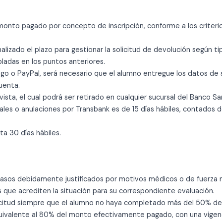
onto pagado por concepto de inscripción, conforme a los criterios
lizado el plazo para gestionar la solicitud de devolución según t
ladas en los puntos anteriores.
ago
o
PayPal
, será necesario que el alumno entregue los
datos de 
uenta.
vista
, el cual podrá ser retirado en cualquier sucursal del Banco Sa
nales o anulaciones por Transbank es de 15 días hábiles, contado
a 30 días hábiles.
casos debidamente justificados por motivos médicos o de fuerza m
que acrediten la situación para su correspondiente evaluación.
licitud siempre que el alumno no haya completado más del 50% d
uivalente al
80%
del monto efectivamente pagado, con una vigencia