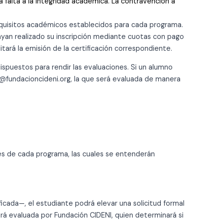
a falta a la integridad academica. La contravención a
equisitos académicos establecidos para cada programa.
hayan realizado su inscripción mediante cuotas con pago
ará la emisión de la certificación correspondiente.
ispuestos para rendir las evaluaciones. Si un alumno
ón@fundacioncideni.org, la que será evaluada de manera
res de cada programa, las cuales se entenderán
icada—, el estudiante podrá elevar una solicitud formal
rá evaluada por Fundación CIDENI, quien determinará si