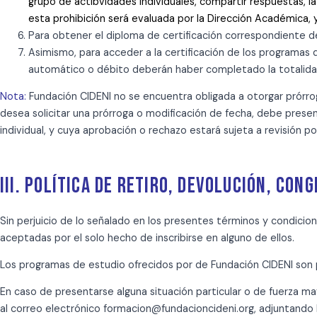
grupo de actibvidades individuales, compartir respuestas, la
esta prohibición será evaluada por la Dirección Académica, 
Para obtener el diploma de certificación correspondiente d
Asimismo, para acceder a la certificación de los programas 
automático o débito deberán haber completado la totalidad d
Nota:
Fundación CIDENI no se encuentra obligada a otorgar prórroga
desea solicitar una prórroga o modificación de fecha, debe prese
individual, y cuya aprobación o rechazo estará sujeta a revisión p
III. POLÍTICA DE RETIRO, DEVOLUCIÓN, CON
Sin perjuicio de lo señalado en los presentes términos y condicio
aceptadas por el solo hecho de inscribirse en alguno de ellos.
Los programas de estudio ofrecidos por de Fundación CIDENI son p
En caso de presentarse alguna situación particular o de fuerza ma
al correo electrónico formacion@fundacioncideni.org, adjuntando 