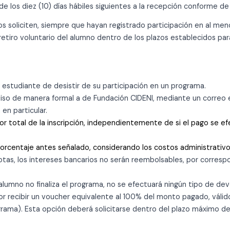
los diez (10) días hábiles siguientes a la recepción conforme de
los soliciten, siempre que hayan registrado participación en al me
 retiro voluntario del alumno dentro de los plazos establecidos par
l estudiante de desistir de su participación en un programa.
viso de manera formal a de Fundación CIDENI, mediante un correo e
en particular.
or total de la inscripción, independientemente de si el pago se 
 porcentaje antes señalado, considerando los costos administrativ
otas, los intereses bancarios no serán reembolsables, por corresp
alumno no finaliza el programa, no se efectuará ningún tipo de dev
por recibir un voucher equivalente al 100% del monto pagado, válid
grama). Esta opción deberá solicitarse dentro del plazo máximo de