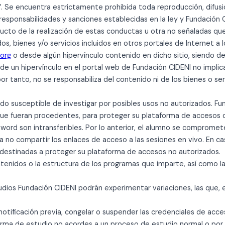
 Se encuentra estrictamente prohibida toda reproducción, difusi
 responsabilidades y sanciones establecidas en la ley y Fundació
ducto de la realización de estas conductas u otra no señaladas qu
s, bienes y/o servicios incluidos en otros portales de Internet 
.org
o desde algún hipervínculo contenido en dicho sitio, siendo de
ia de un hipervínculo en el portal web de Fundación CIDENI no impli
por tanto, no se responsabiliza del contenido ni de los bienes o ser
do susceptible de investigar por posibles usos no autorizados. Fun
ue fueran procedentes, para proteger su plataforma de accesos dis
sword son intransferibles. Por lo anterior, el alumno se compromet
no compartir los enlaces de acceso a las sesiones en vivo. En ca
 destinadas a proteger su plataforma de accesos no autorizados.
tenidos o la estructura de los programas que imparte, así como la
ios Fundación CIDENI podrán experimentar variaciones, las que, en
notificación previa, congelar o suspender las credenciales de acc
ma de estudio no acordes a un proceso de estudio normal o por e