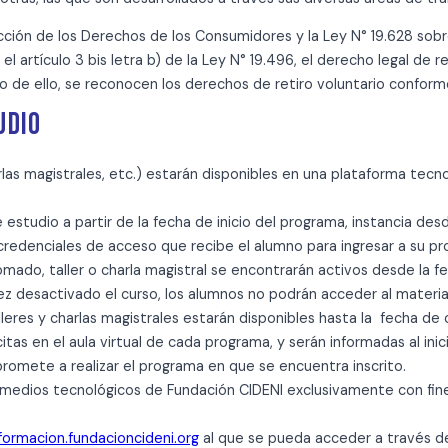
cción de los Derechos de los Consumidores y la Ley N° 19.628 sobr
l artículo 3 bis letra b) de la Ley N° 19.496, el derecho legal de r
de ello, se reconocen los derechos de retiro voluntario conforme a 
UDIO
rlas magistrales, etc.) estarán disponibles en una plataforma tecn
studio a partir de la fecha de inicio del programa, instancia desd
 credenciales de acceso que recibe el alumno para ingresar a su pr
ado, taller o charla magistral se encontrarán activos desde la fe
z desactivado el curso, los alumnos no podrán acceder al materia
lleres y charlas magistrales estarán disponibles hasta la fecha de 
tas en el aula virtual de cada programa, y serán informadas al inic
romete a realizar el programa en que se encuentra inscrito.
y medios tecnológicos de Fundación CIDENI exclusivamente con fin
formacion.fundacioncideni.org
al que se pueda acceder a través de